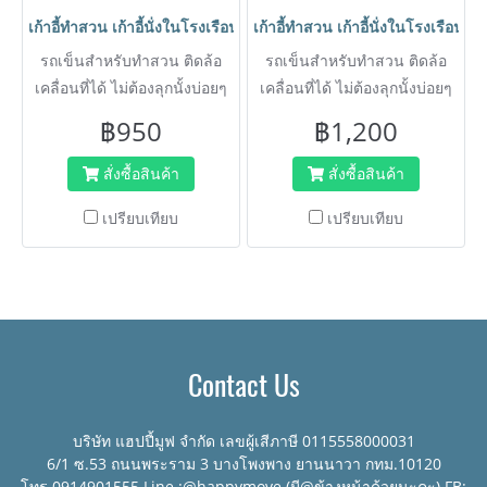
เก้าอี้ทำสวน เก้าอี้นั่งในโรงเรือน อุปกรณ์ทำสวน เก้าอี้ปลูกต้นไม้ เก
เก้าอี้ทำสวน เก้าอี้นั่งในโรงเรือน
รถเข็นสำหรับทำสวน ติดล้อ
รถเข็นสำหรับทำสวน ติดล้อ
เคลื่อนที่ได้ ไม่ต้องลุกนั้งบ่อยๆ
เคลื่อนที่ได้ ไม่ต้องลุกนั้งบ่อยๆ
ให้ปวดหลังหรือเมื้อยตัว
ให้ปวดหลังหรือเมื้อยตัว
฿950
฿1,200
ปลอดภัยไร้รอยคม หมุนคล่อง
ปลอดภัยไร้รอยคม หมุนคล่อง
ตัว 360 องศา ใช้งานง่ายทน
ตัว 360 องศา ใช้งานง่ายทน
สั่งซื้อสินค้า
สั่งซื้อสินค้า
แดดทนฝน เคลื่อนที่ได้แม้ขณะ
แดดทนฝน เคลื่อนที่ได้แม้ขณะ
เปรียบเทียบ
เปรียบเทียบ
นั้งอยู่
นั้งอยู่ เบาะนุ่มนั้งสบาย ปรับ
ระดับความสูงต่ำได้
Contact Us
บริษัท แฮปปี้มูฟ จำกัด เลขผู้เสีภาษี 0115558000031
6/1 ซ.53 ถนนพระราม 3 บางโพงพาง ยานนาวา กทม.10120
โทร.0914901555 Line :@happymove (มี@ข้างหน้าด้วยนะคะ) FB: