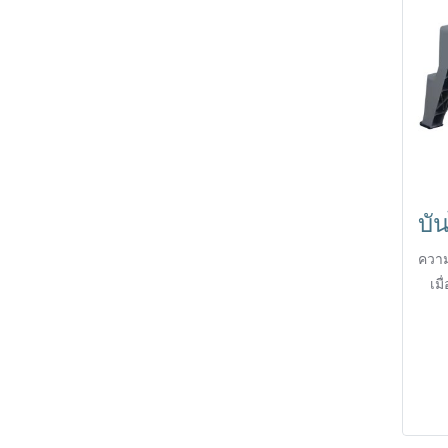
ความ
เมื