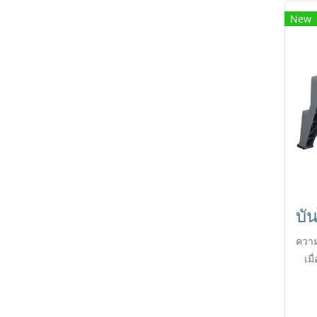
New
ความ
เมื