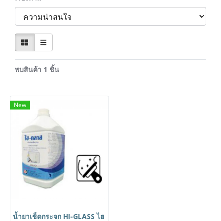
พบสินค้า 1 ชิ้น
New
น้ำยาเช็ดกระจก HI-GLASS ไฮ กลาส ขนาด 3.8 ลิตร น้ำยาทำควา