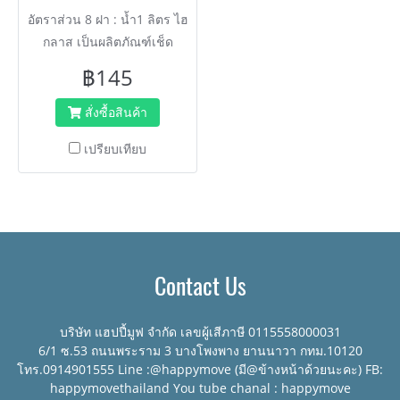
อัตราส่วน 8 ฝา : น้ำ1 ลิตร ไฮ
กลาส เป็นผลิตภัณฑ์เช็ด
ทำความสะอาด ขจัดคราบ
฿145
สกปรก คราบไขมันบนกระจก
หรือพื้นผิวอื่นๆ เช่น ฟอร์ไมก้า
สั่งซื้อสินค้า
โครเมี่ยม
เปรียบเทียบ
Contact Us
บริษัท แฮปปี้มูฟ จำกัด เลขผู้เสีภาษี 0115558000031
6/1 ซ.53 ถนนพระราม 3 บางโพงพาง ยานนาวา กทม.10120
โทร.0914901555 Line :@happymove (มี@ข้างหน้าด้วยนะคะ) FB:
happymovethailand You tube chanal : happymove