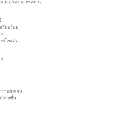
ามสะอาดง่าย ทนทาน
)
เรียบร้อย
ูง
ารรีไซเคิล
วก
นตรายชัดเจน
ง่ายขึ้น