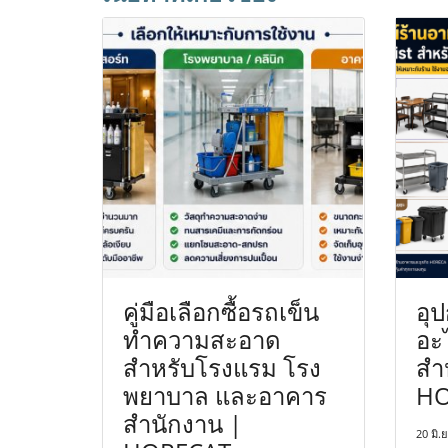
คู่มือเลือกซื้อรถเข็น
อุ
ทำความสะอาด
อะ
สำหรับโรงแรม โรง
สำห
พยาบาล และอาคาร
HO
สำนักงาน |
20 มิ.