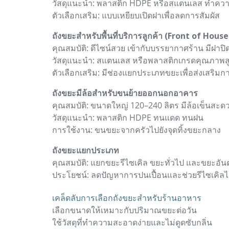
วัสดุแนะนำ: พลาสติก HDPE หรือสแตนเลส ทำคว
ตัวเลือกเสริม: แบบเหยียบเปิดฝาเพื่อลดการสัมผัส
ถังขยะสำหรับพื้นที่บริการลูกค้า (Front of House
คุณสมบัติ: ดีไซน์สวย เข้ากับบรรยากาศร้าน มีฝาปิด
วัสดุแนะนำ: สแตนเลส หรือพลาสติกเกรดคุณภาพส
ตัวเลือกเสริม: มีช่องแยกประเภทขยะเพื่อส่งเสริมก
ถังขยะมีล้อสำหรับขนย้ายออกนอกอาคาร
คุณสมบัติ: ขนาดใหญ่ 120–240 ลิตร มีล้อเข็นสะด
วัสดุแนะนำ: พลาสติก HDPE ทนแดด ทนฝน
การใช้งาน: ขนขยะจากครัวไปยังจุดทิ้งขยะกลาง
ถังขยะแยกประเภท
คุณสมบัติ: แยกขยะรีไซเคิล ขยะทั่วไป และขยะอั
ประโยชน์: ลดปัญหาการปนเปื้อนและช่วยรีไซเคิลได้
เคล็ดลับการเลือกถังขยะสำหรับร้านอาหาร
เลือกขนาดให้เหมาะกับปริมาณขยะต่อวัน
ใช้วัสดุที่ทำความสะอาดง่ายและไม่ดูดซับกลิ่น