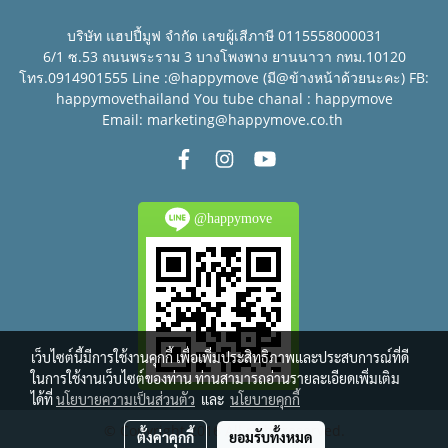
บริษัท แฮปปี้มูฟ จำกัด เลขผู้เสีภาษี 0115558000031
6/1 ซ.53 ถนนพระราม 3 บางโพงพาง ยานนาวา กทม.10120
โทร.0914901555 Line :@happymove (มี@ข้างหน้าด้วยนะคะ) FB:
happymovethailand You tube chanal : happymove
Email: marketing@happymove.co.th
@happymove
เว็บไซต์นี้มีการใช้งานคุกกี้ เพื่อเพิ่มประสิทธิภาพและประสบการณ์ที่ดี
ในการใช้งานเว็บไซต์ของท่าน ท่านสามารถอ่านรายละเอียดเพิ่มเติม
ได้ที่
นโยบายความเป็นส่วนตัว
และ
นโยบายคุกกี้
© Copyright 2016 All right reserved.
ตั้งค่าคุกกี้
ยอมรับทั้งหมด