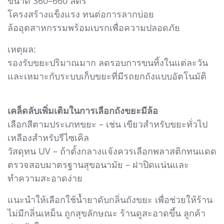
ขนาด 360–660 ลิตร
โครงสร้างแข็งแรง ทนต่อการลากบ่อย
ล้ออุตสาหกรรมพร้อมเบรกเพื่อความปลอดภัย
เหตุผล:
รองรับขยะปริมาณมาก ลดรอบการขนทิ้งในแต่ละวัน
และเหมาะกับระบบเก็บขยะที่มีรถยกถังแบบอัตโนมัติ
เคล็ดลับเพิ่มเติมในการเลือกถังขยะมีล้อ
เลือกสีตามประเภทขยะ – เช่น เขียวสำหรับขยะทั่วไป
เหลืองสำหรับรีไซเคิล
วัสดุทน UV – ถ้าตั้งกลางแจ้งควรเลือกพลาสติกทนแดด
ตรวจสอบมาตรฐานสุขอนามัย – ฝาปิดแน่นและ
ทำความสะอาดง่าย
แนะนำให้เลือกใช้น้ำยาดับกลิ่นถังขยะ เพื่อช่วยให้ร้าน
ไม่มีกลิ่นเหม็น ถูกสุขลักษณะ ร้านดูสะอาดขึ้น ลูกค้า