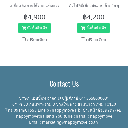
เปลี่ยนทิศทางได้ง่าย แข็งแรง
ทั่วไปที่มีเสียงดังมาก ด้วยวัสดุ
ไม่บุบ ไม่งอ ไม่เป็นสนิม รับน้ำ
คุณภาพสูง เข็นง่าย รถเข็น
฿4,900
฿4,200
หนักได้มาก แบรนด์ HORECAT
เปลี่ยนทิศทางได้ง่าย แข็งแรง
ด้วยพื้นพลาสติกวิศวกรรม
สั่งซื้อสินค้า
สั่งซื้อสินค้า
เทคโนโลยีทำให้พื้นไม่แอ่น ไม่
เปรียบเทียบ
เปรียบเทียบ
บุบ ไม่งอ ไม่เป็นสนิม รับน้ำ
หนักได้ แบรนด์ HORECAT
Contact Us
บริษัท แฮปปี้มูฟ จำกัด เลขผู้เสีภาษี 0115558000031
6/1 ซ.53 ถนนพระราม 3 บางโพงพาง ยานนาวา กทม.10120
โทร.0914901555 Line :@happymove (มี@ข้างหน้าด้วยนะคะ) FB:
happymovethailand You tube chanal : happymove
Email: marketing@happymove.co.th